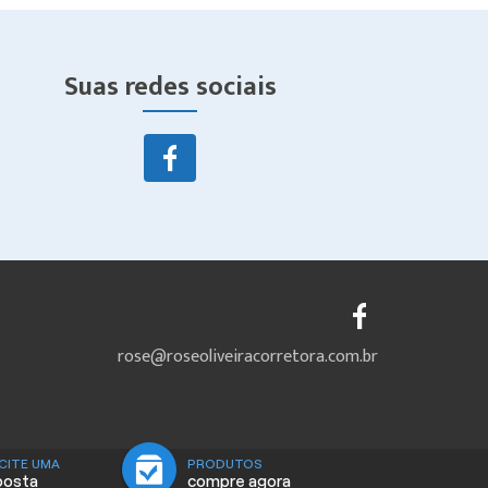
Suas redes sociais
rose@roseoliveiracorretora.com.br
CITE UMA
PRODUTOS
posta
compre agora