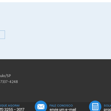
aulo/SP
97337-4248
LIGUE AGORA!
FALE CONOSCO
SOLI
(11) 3255 - 3017
envie um e-mail
pro