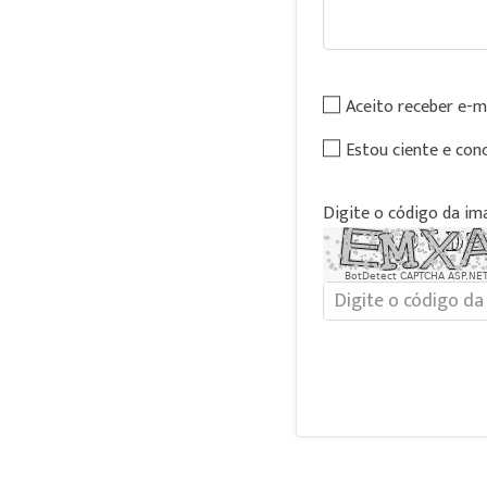
Aceito receber e-m
Estou ciente e con
Digite o código da i
BotDetect CAPTCHA ASP.NET