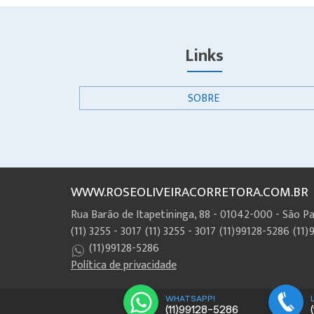
Links
SOBRE
WWW.ROSEOLIVEIRACORRETORA.COM.BR
Rua Barão de Itapetininga, 88 - 01042-000 - São P
(11) 3255 - 3017
(11) 3255 - 3017
(11)99128-5286
(11)
(11)99128-5286
Política de privacidade
WHATSAPP!
(11)99128-5286