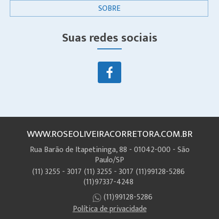
SOBRE
Suas redes sociais
WWW.ROSEOLIVEIRACORRETORA.COM.BR
Rua Barão de Itapetininga, 88 - 01042-000 - São
Paulo/SP
(11) 3255 - 3017
(11) 3255 - 3017
(11)99128-5286
(11)97337-4248
(11)99128-5286
Política de privacidade